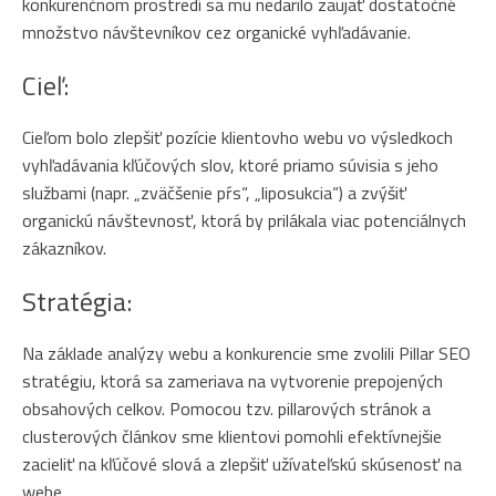
konkurenčnom prostredí sa mu nedarilo zaujať dostatočné
množstvo návštevníkov cez organické vyhľadávanie.
Cieľ:
Cieľom bolo zlepšiť pozície klientovho webu vo výsledkoch
vyhľadávania kľúčových slov, ktoré priamo súvisia s jeho
službami (napr. „zväčšenie pŕs“, „liposukcia“) a zvýšiť
organickú návštevnosť, ktorá by prilákala viac potenciálnych
zákazníkov.
Stratégia:
Na základe analýzy webu a konkurencie sme zvolili Pillar SEO
stratégiu, ktorá sa zameriava na vytvorenie prepojených
obsahových celkov. Pomocou tzv. pillarových stránok a
clusterových článkov sme klientovi pomohli efektívnejšie
zacieliť na kľúčové slová a zlepšiť užívateľskú skúsenosť na
webe.