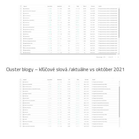
Cluster blogy – kľúčové slová /aktuálne vs október 2021