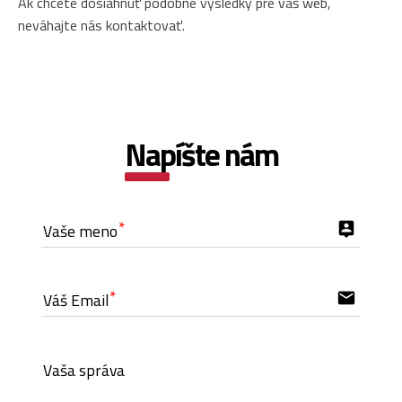
Ak chcete dosiahnuť podobné výsledky pre váš web,
neváhajte nás kontaktovať.
Napíšte nám
Vaše meno
person_pin
Váš Email
email
Vaša správa